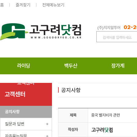
홈
즐겨찾기
전체메뉴보기
02-2
(주)지지알투어
라이딩
백두산
장가계
고객센터
공지사항
고객센터
공지사항
제목
중국 별지비자 관련
질문과 답변
작성자
자주묻는질문