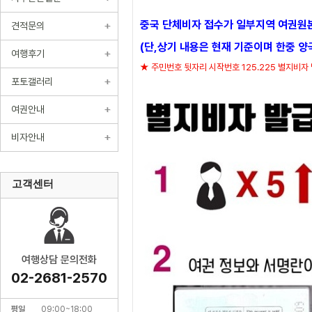
중국 단체비자 접수가 일부지역 여권원본
견적문의
(단,상기 내용은 현재 기준이며 한중 양
여행후기
★ 주민번호 뒷자리 시작번호 125.225 별지비자
포토갤러리
여권안내
비자안내
고객센터
여행상담 문의전화
02-2681-2570
평일
09:00~18:00