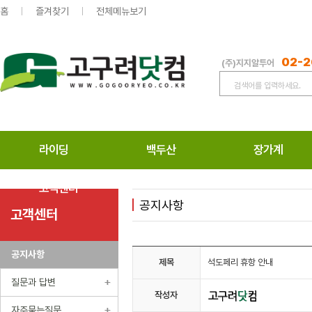
홈
즐겨찾기
전체메뉴보기
02-2
(주)지지알투어
라이딩
백두산
장가계
고객센터
공지사항
고객센터
공지사항
제목
석도페리 휴항 안내
질문과 답변
작성자
자주묻는질문