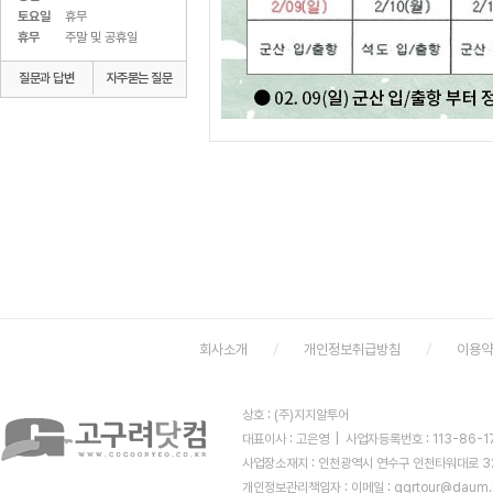
토요일
휴무
휴무
주말 및 공휴일
질문과 답변
자주묻는 질문
회사소개
개인정보취급방침
이용
상호 : (주)지지알투어
대표이사 : 고은영 | 사업자등록번호 : 113-86-
사업장소재지 : 인천광역시 연수구 인천타워대로 323 (
개인정보관리책임자 :
이메일 : ggrtour@daum.