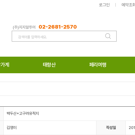
로그인
예약조
02-2681-2570
(주)지지알투어
장가계
태항산
페리여행
백두산+고구려유적지
김영미
작성일
201