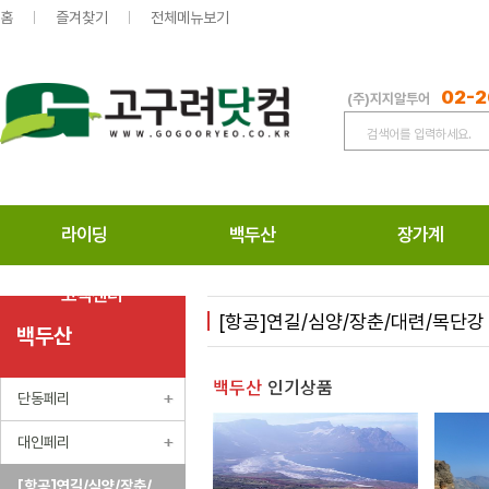
홈
즐겨찾기
전체메뉴보기
02-2
(주)지지알투어
라이딩
백두산
장가계
고객센터
[항공]연길/심양/장춘/대련/목단강
백두산
백두산
인기상품
단동페리
대인페리
[항공]연길/심양/장춘/