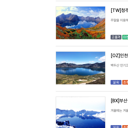
[TW]청
주말을 이용해
[OZ]인
백두산 인기코
[BX]부
겨울에는 겨울