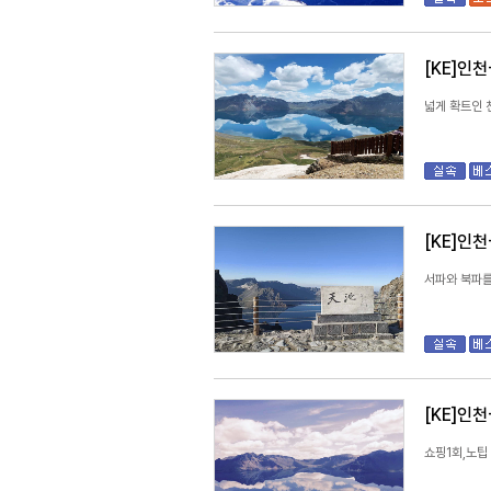
[KE]인
넓게 확트인 
[KE]인
서파와 북파를
[KE]인
쇼핑1회,노팁