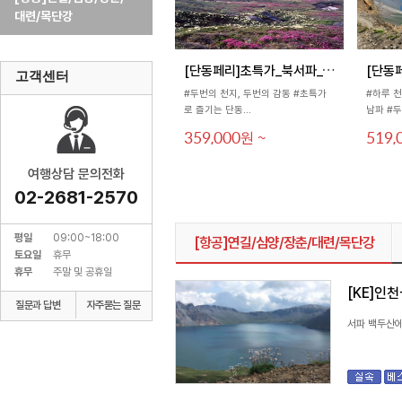
대련/목단강
[
단동페리]초특가_북서파_6일...
고객센터
#두번의 천지, 두번의 감동 #초특가
#하루 
로 즐기는 단동...
남파 #두
359,000
~
519,
원
여행상담 문의전화
02-2681-2570
평일
09:00~18:00
[항공]연길/심양/장춘/대련/목단강
토요일
휴무
휴무
주말 및 공휴일
[KE]인
질문과 답변
자주묻는 질문
서파 백두산에